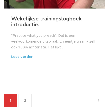
Wekelijkse trainingslogboek
introductie.
"Practice what you preach". Dat is een
veelvoorkomende uitspraak. En eentje waar ik zelf
ook 100% achter sta. Het lijkt...
Lees verder
Berichten
1
2
paginering