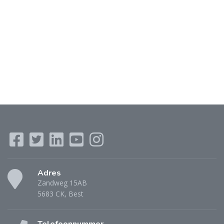
Adres
Zandweg 15AB
5683 CK, Best