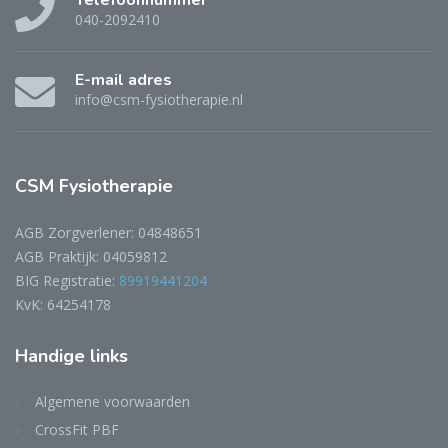
Telefoonnummer
040-2092410
E-mail adres
info@csm-fysiotherapie.nl
CSM Fysiotherapie
AGB Zorgverlener: 04848651
AGB Praktijk: 04059812
BIG Registratie:
89919441204
KvK: 64254178
Handige links
Algemene voorwaarden
CrossFit PBF