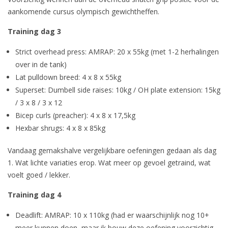
aankomende cursus olympisch gewichtheffen.
Training dag 3
Strict overhead press: AMRAP: 20 x 55kg (met 1-2 herhalingen
over in de tank)
Lat pulldown breed: 4 x 8 x 55kg
Superset: Dumbell side raises: 10kg / OH plate extension: 15kg
/ 3 x 8 / 3 x 12
Bicep curls (preacher): 4 x 8 x 17,5kg
Hexbar shrugs: 4 x 8 x 85kg
Vandaag gemakshalve vergelijkbare oefeningen gedaan als dag
1. Wat lichte variaties erop. Wat meer op gevoel getraind, wat
voelt goed / lekker.
Training dag 4
Deadlift: AMRAP: 10 x 110kg (had er waarschijnlijk nog 10+
meer kunnen doen, maar ik bouw deze oefening voorzichtig