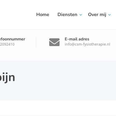
Home
Diensten
Over mij
efoonnummer
E-mail adres
-2092410
info@csm-fysiotherapie.nl
ijn