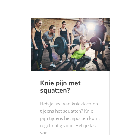
Knie pijn met
squatten?
Heb je last van knieklachten
tijdens het squatten? Knie
pijn tijdens het sporten komt
regelmatig voor. Heb je last
van...