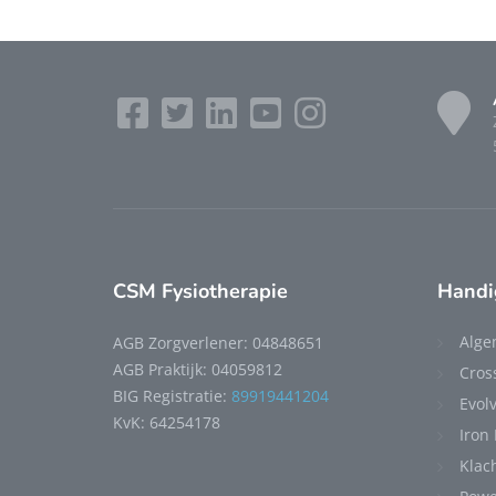
CSM Fysiotherapie
Handi
Alge
AGB Zorgverlener: 04848651
AGB Praktijk: 04059812
Cros
BIG Registratie:
89919441204
Evolv
KvK: 64254178
Iron
Klac