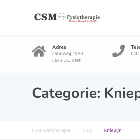
Adres
Tel
Zandweg 15AB
040
5683 CK, Best
Categorie:
Kniep
CSM Fysiotherapie
Blog
Kniepijn