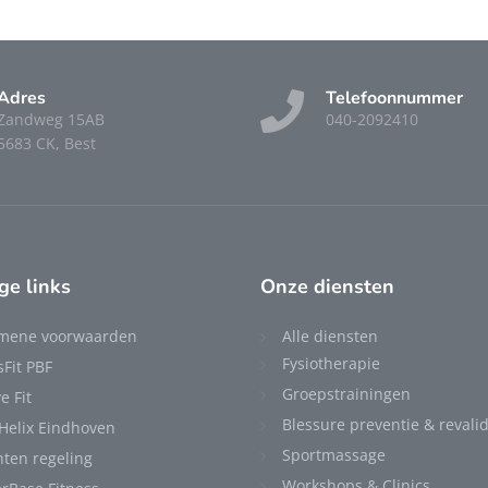
Adres
Telefoonnummer
Zandweg 15AB
040-2092410
5683 CK, Best
ge links
Onze diensten
mene voorwaarden
Alle diensten
Fysiotherapie
sFit PBF
Groepstrainingen
e Fit
Blessure preventie & revalid
 Helix Eindhoven
Sportmassage
hten regeling
Workshops & Clinics