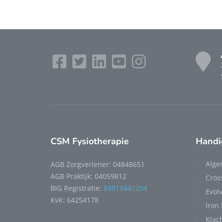
CSM Fysiotherapie
Handi
Alge
AGB Zorgverlener: 04848651
AGB Praktijk: 04059812
Cros
BIG Registratie:
89919441204
Evolv
KvK: 64254178
Iron
Klac