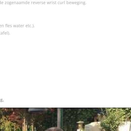
de zogenaamde reverse wrist curl beweging.
n fles water etc.).
fel).
g.