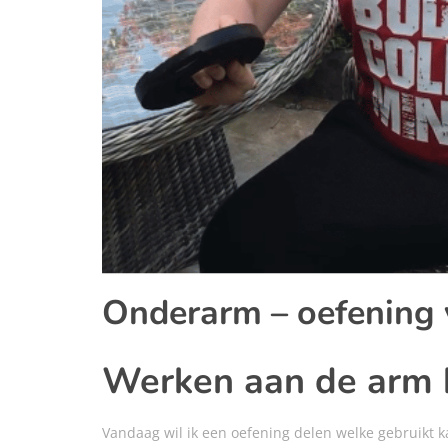
Onderarm – oefening 
Werken aan de arm k
Vandaag wil ik een oefening delen welke gebruikt 