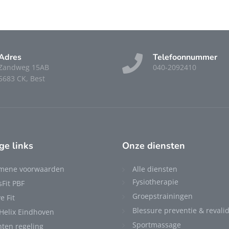
Adres
Telefoonnummer
Zandweg 15AB
040-2092410
5683 CK, Best
ge links
Onze diensten
mene voorwaarden
Alle diensten
Fysiotherapie
sFit PBF
Groepstrainingen
e Fit
Blessure preventie & revalid
 Helix Eindhoven
Sportmassage
hten regeling