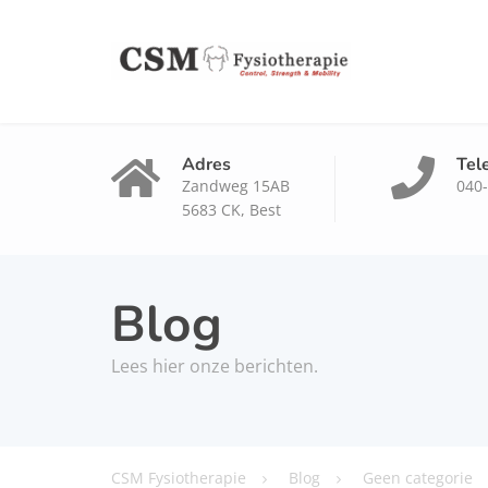
Adres
Tel
Zandweg 15AB
040
5683 CK, Best
Blog
Lees hier onze berichten.
CSM Fysiotherapie
Blog
Geen categorie