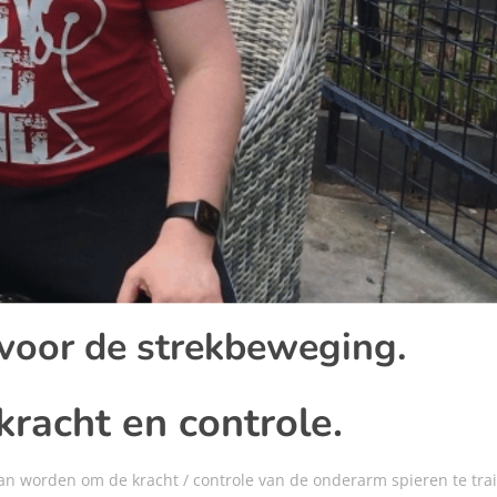
voor de strekbeweging.
racht en controle.
kan worden om de kracht / controle van de onderarm spieren te tra