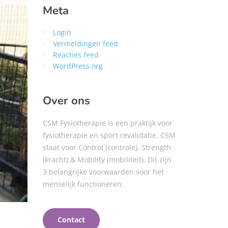
Meta
Login
Vermeldingen feed
Reacties feed
WordPress.org
Over ons
CSM Fysiotherapie is een praktijk voor
fysiotherapie en sport revalidatie. CSM
staat voor Control (controle), Strength
(kracht) & Mobility (mobiliteit). Dit zijn
3 belangrijke voorwaarden voor het
menselijk functioneren.
Contact