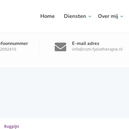
Home
Diensten
Over mij
efoonnummer
E-mail adres
-2092410
info@csm-fysiotherapie.nl
Rugpijn