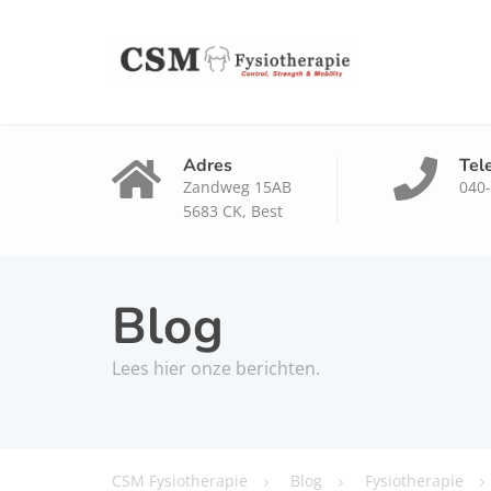
Adres
Tel
Zandweg 15AB
040
5683 CK, Best
Blog
Lees hier onze berichten.
CSM Fysiotherapie
Blog
Fysiotherapie