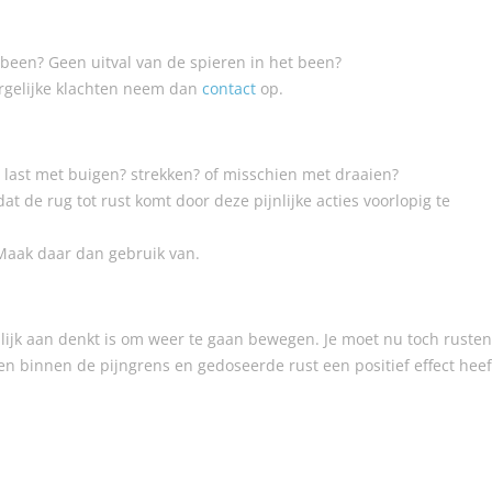
t been? Geen uitval van de spieren in het been?
rgelijke klachten neem dan
contact
op.
 last met buigen? strekken? of misschien met draaien?
at de rug tot rust komt door deze pijnlijke acties voorlopig te
 Maak daar dan gebruik van.
ijnlijk aan denkt is om weer te gaan bewegen. Je moet nu toch rusten
en binnen de pijngrens en gedoseerde rust een positief effect heef