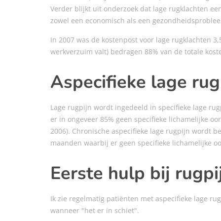
Verder blijkt uit onderzoek dat lage rugklachten ee
zowel een economisch als een gezondheidsprobleem i
In 2007 was de kostenpost voor lage rugklachten 3,5
werkverzuim valt) bedragen 88% van de totale koste
Aspecifieke lage rug
Lage rugpijn wordt ingedeeld in specifieke lage rugp
er in ongeveer 85% geen specifieke lichamelijke oo
2006). Chronische aspecifieke lage rugpijn wordt b
maanden waarbij er geen specifieke lichamelijke o
Eerste hulp bij rugpi
Ik zie regelmatig patiënten met aspecifieke lage ru
wanneer "het er in schiet".